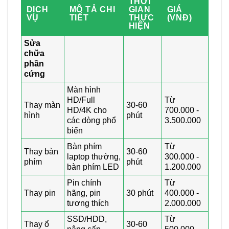
THỜI
DỊCH
MÔ TẢ CHI
GIAN
GIÁ
VỤ
TIẾT
THỰC
(VNĐ)
HIỆN
Sửa
chữa
phần
cứng
Màn hình
HD/Full
Từ
Thay màn
30-60
HD/4K cho
700.000 -
hình
phút
các dòng phổ
3.500.000
biến
Bàn phím
Từ
Thay bàn
30-60
laptop thường,
300.000 -
phím
phút
bàn phím LED
1.200.000
Pin chính
Từ
Thay pin
hãng, pin
30 phút
400.000 -
tương thích
2.000.000
SSD/HDD,
Từ
Thay ổ
30-60