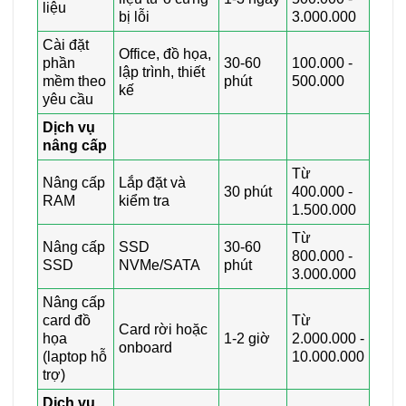
liệu
bị lỗi
3.000.000
Cài đặt
Office, đồ họa,
phần
30-60
100.000 -
lập trình, thiết
mềm theo
phút
500.000
kế
yêu cầu
Dịch vụ
nâng cấp
Từ
Nâng cấp
Lắp đặt và
30 phút
400.000 -
RAM
kiểm tra
1.500.000
Từ
Nâng cấp
SSD
30-60
800.000 -
SSD
NVMe/SATA
phút
3.000.000
Nâng cấp
card đồ
Từ
Card rời hoặc
họa
1-2 giờ
2.000.000 -
onboard
(laptop hỗ
10.000.000
trợ)
Dịch vụ