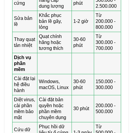
nâng cấp
500.000 -
cứng
phút
dung lượng
2.500.000
Khắc phục
Từ
Sửa bản
bản lề gãy,
1-2 giờ
200.000 -
lề
lỏng
800.000
Quạt chính
Từ
Thay quạt
30-60
hãng hoặc
300.000 -
tản nhiệt
phút
tương thích
700.000
Dịch vụ
phần
mềm
Cài đặt lại
Windows,
30-60
150.000 -
hệ điều
macOS, Linux
phút
300.000
hành
Diệt virus,
Cài đặt bản
cài phần
quyền hoặc
200.000 -
30 phút
mềm bảo
phần mềm
500.000
mật
chuyên dụng
Phục hồi dữ
Từ
Cứu dữ
liệu từ ổ cứng
1-3 ngày
500.000 -