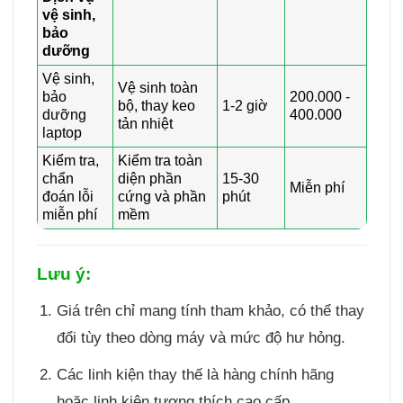
vệ sinh,
bảo
dưỡng
Vệ sinh,
Vệ sinh toàn
bảo
200.000 -
bộ, thay keo
1-2 giờ
dưỡng
400.000
tản nhiệt
laptop
Kiểm tra,
Kiểm tra toàn
chẩn
diện phần
15-30
Miễn phí
đoán lỗi
cứng và phần
phút
miễn phí
mềm
Lưu ý:
Giá trên chỉ mang tính tham khảo, có thể thay
đổi tùy theo dòng máy và mức độ hư hỏng.
Các linh kiện thay thế là hàng chính hãng
hoặc linh kiện tương thích cao cấp.