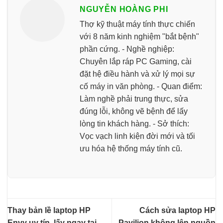
NGUYỄN HOÀNG PHI
Thợ kỹ thuật máy tính thực chiến
với 8 năm kinh nghiệm "bắt bệnh"
phần cứng. - Nghề nghiệp:
Chuyên lắp ráp PC Gaming, cài
đặt hệ điều hành và xử lý mọi sự
cố máy in văn phòng. - Quan điểm:
Làm nghề phải trung thực, sửa
đúng lỗi, không vẽ bệnh để lấy
lòng tin khách hàng. - Sở thích:
Vọc vạch linh kiện đời mới và tối
ưu hóa hệ thống máy tính cũ.
Thay bản lề laptop HP
Cách sửa laptop HP
Envy uy tín, lấy ngay tại
Pavilion không lên nguồn