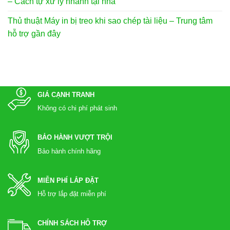
– Cách tự xử lý nhanh tại nhà
Thủ thuật Máy in bị treo khi sao chép tài liệu – Trung tâm
hỗ trợ gần đây
GIÁ CẠNH TRANH
Không có chi phí phát sinh
BẢO HÀNH VƯỢT TRỘI
Bảo hành chính hãng
MIỄN PHÍ LẮP ĐẶT
Hỗ trợ lắp đặt miễn phí
CHÍNH SÁCH HỖ TRỢ