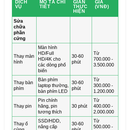
DỊCH
MÔ TẢ CHI
GIAN
GIÁ
VỤ
TIẾT
THỰC
(VNĐ)
HIỆN
Sửa
chữa
phần
cứng
Màn hình
HD/Full
Từ
Thay màn
30-60
HD/4K cho
700.000 -
hình
phút
các dòng phổ
3.500.000
biến
Bàn phím
Từ
Thay bàn
30-60
laptop thường,
300.000 -
phím
phút
bàn phím LED
1.200.000
Pin chính
Từ
Thay pin
hãng, pin
30 phút
400.000 -
tương thích
2.000.000
SSD/HDD,
Từ
Thay ổ
30-60
nâng cấp
500.000 -
cứng
phút