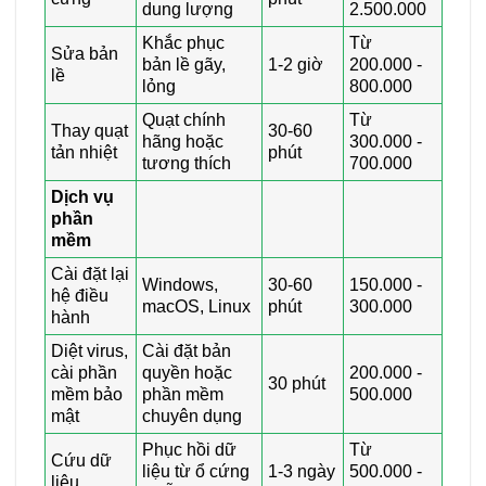
dung lượng
2.500.000
Khắc phục
Từ
Sửa bản
bản lề gãy,
1-2 giờ
200.000 -
lề
lỏng
800.000
Quạt chính
Từ
Thay quạt
30-60
hãng hoặc
300.000 -
tản nhiệt
phút
tương thích
700.000
Dịch vụ
phần
mềm
Cài đặt lại
Windows,
30-60
150.000 -
hệ điều
macOS, Linux
phút
300.000
hành
Diệt virus,
Cài đặt bản
cài phần
quyền hoặc
200.000 -
30 phút
mềm bảo
phần mềm
500.000
mật
chuyên dụng
Phục hồi dữ
Từ
Cứu dữ
liệu từ ổ cứng
1-3 ngày
500.000 -
liệu