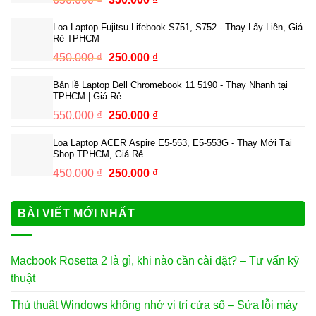
250.000 ₫.
gốc
hiện
Loa Laptop Fujitsu Lifebook S751, S752 - Thay Lấy Liền, Giá
là:
tại
Rẻ TPHCM
650.000 ₫.
là:
Giá
Giá
450.000
₫
250.000
₫
350.000 ₫.
gốc
hiện
Bản lề Laptop Dell Chromebook 11 5190 - Thay Nhanh tại
là:
tại
TPHCM | Giá Rẻ
450.000 ₫.
là:
Giá
Giá
550.000
₫
250.000
₫
250.000 ₫.
gốc
hiện
Loa Laptop ACER Aspire E5-553, E5-553G - Thay Mới Tại
là:
tại
Shop TPHCM, Giá Rẻ
550.000 ₫.
là:
Giá
Giá
450.000
₫
250.000
₫
250.000 ₫.
gốc
hiện
là:
tại
BÀI VIẾT MỚI NHẤT
450.000 ₫.
là:
250.000 ₫.
Macbook Rosetta 2 là gì, khi nào cần cài đặt? – Tư vấn kỹ
thuật
Thủ thuật Windows không nhớ vị trí cửa sổ – Sửa lỗi máy