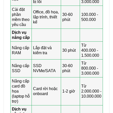
bị lỗi
3.000.000
Cài đặt
Office, đồ họa,
phần
30-60
100.000 -
lập trình, thiết
mềm theo
phút
500.000
kế
yêu cầu
Dịch vụ
nâng cấp
Từ
Nâng cấp
Lắp đặt và
30 phút
400.000 -
RAM
kiểm tra
1.500.000
Từ
Nâng cấp
SSD
30-60
800.000 -
SSD
NVMe/SATA
phút
3.000.000
Nâng cấp
card đồ
Từ
Card rời hoặc
họa
1-2 giờ
2.000.000 -
onboard
(laptop hỗ
10.000.000
trợ)
Dịch vụ