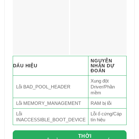
NGUYÊN
DẤU HIỆU
NHÂN DỰ
ĐOÁN
Xung đột
Lỗi BAD_POOL_HEADER
Driver/Phần
mềm
Lỗi MEMORY_MANAGEMENT
RAM bị lỗi
Lỗi
Lỗi ổ cứng/Cáp
INACCESSIBLE_BOOT_DEVICE
tín hiệu
THỜI