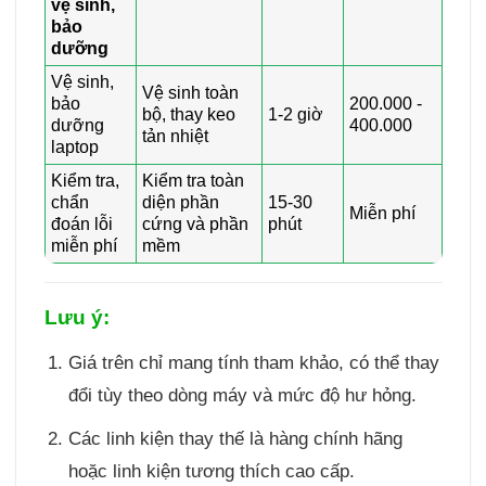
vệ sinh,
bảo
dưỡng
Vệ sinh,
Vệ sinh toàn
bảo
200.000 -
bộ, thay keo
1-2 giờ
dưỡng
400.000
tản nhiệt
laptop
Kiểm tra,
Kiểm tra toàn
chẩn
diện phần
15-30
Miễn phí
đoán lỗi
cứng và phần
phút
miễn phí
mềm
Lưu ý:
Giá trên chỉ mang tính tham khảo, có thể thay
đổi tùy theo dòng máy và mức độ hư hỏng.
Các linh kiện thay thế là hàng chính hãng
hoặc linh kiện tương thích cao cấp.