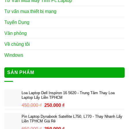
Tư Vấn Mua Máy Tính Pc Laptop
Tư vấn mua thiết bị mạng
Tuyển Dụng
Văn phòng
Về chúng tôi
Windows
SẢN PHẨM
Loa Laptop Dell Inspiron 16 5620 - Trung Tâm Thay Loa
Laptop Lấy Liền TPHCM
Giá
Giá
450.000
₫
250.000
₫
gốc
hiện
Pin Laptop Dynabook Satellite L750, L770 - Thay Nhanh Lấy
là:
tại
Liền TPHCM Giá Rẻ
450.000 ₫.
là:
Giá
Giá
650.000
₫
350.000
₫