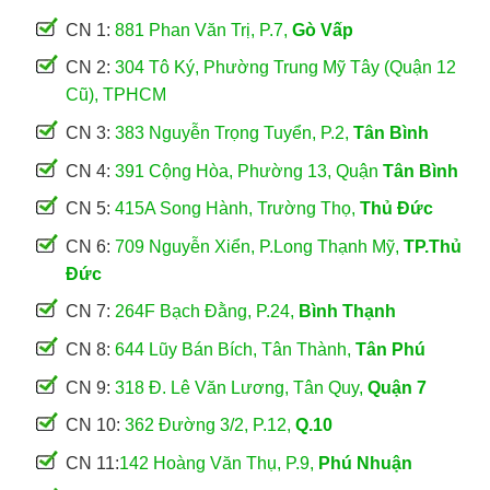
CN 1:
881 Phan Văn Trị, P.7,
Gò Vấp
CN 2:
304 Tô Ký, Phường Trung Mỹ Tây (Quận 12
Cũ), TPHCM
CN 3:
383 Nguyễn Trọng Tuyển, P.2,
Tân Bình
CN 4:
391 Cộng Hòa, Phường 13, Quận
Tân Bình
CN 5:
415A Song Hành, Trường Thọ,
Thủ Đức
CN 6:
709 Nguyễn Xiển, P.Long Thạnh Mỹ,
TP.Thủ
Đức
CN 7:
264F Bạch Đằng, P.24,
Bình Thạnh
CN 8:
644 Lũy Bán Bích, Tân Thành,
Tân Phú
CN 9:
318 Đ. Lê Văn Lương, Tân Quy,
Quận 7
CN 10:
362 Đường 3/2, P.12,
Q.10
CN 11:
142 Hoàng Văn Thụ, P.9,
Phú Nhuận