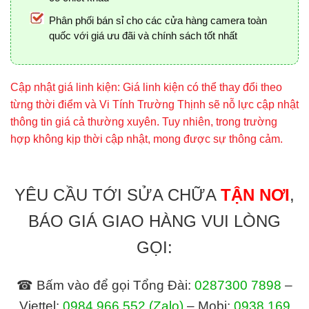
Phân phối bán sỉ cho các cửa hàng camera toàn
quốc với giá ưu đãi và chính sách tốt nhất
Cập nhật giá linh kiện: Giá linh kiện có thể thay đổi theo
từng thời điểm và Vi Tính Trường Thịnh sẽ nỗ lực cập nhật
thông tin giá cả thường xuyên. Tuy nhiên, trong trường
hợp không kịp thời cập nhật, mong được sự thông cảm.
YÊU CẦU TỚI SỬA CHỮA
TẬN NƠI
,
BÁO GIÁ GIAO HÀNG VUI LÒNG
GỌI:
☎ Bấm vào để gọi Tổng Đài:
0287300 7898
–
Viettel:
0984.966.552
(Zalo)
– Mobi:
0938 169