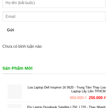
Gửi
Chưa có bình luận nào
Sản Phẩm Mới
Loa Laptop Dell Inspiron 16 5620 - Trung Tâm Thay Loa
Laptop Lấy Liền TPHCM
Giá
G
450.000
₫
250.000
₫
gốc
h
Pin Laptop Dynabook Satellite L750, L770 - Thay Nhanh
là:
t