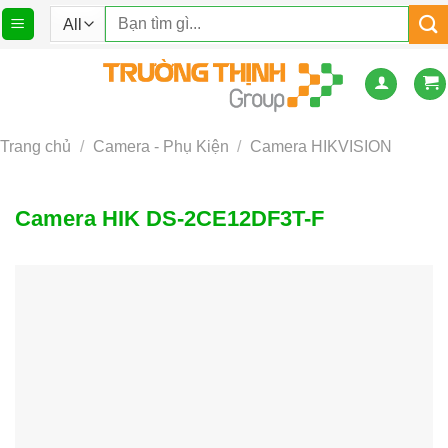
Skip
Tìm
to
kiếm:
content
Trang chủ
/
Camera - Phụ Kiện
/
Camera HIKVISION
Camera HIK DS-2CE12DF3T-F