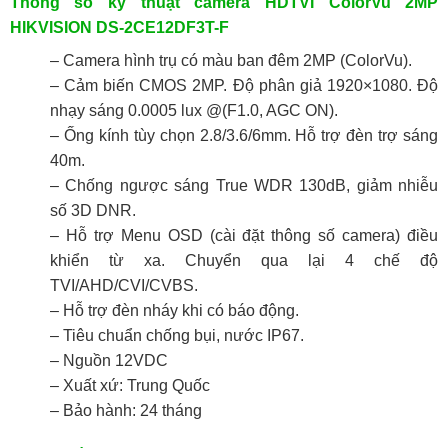
Thông số kỹ thuật camera HDTVI ColorVu 2MP
HIKVISION DS-2CE12DF3T-F
– Camera hình trụ có màu ban đêm 2MP (ColorVu).
– Cảm biến CMOS 2MP. Độ phân giả 1920×1080. Độ
nhạy sáng 0.0005 lux @(F1.0, AGC ON).
– Ống kính tùy chọn 2.8/3.6/6mm. Hỗ trợ đèn trợ sáng
40m.
– Chống ngược sáng True WDR 130dB, giảm nhiễu
số 3D DNR.
– Hỗ trợ Menu OSD (cài đặt thông số camera) điều
khiển từ xa. Chuyển qua lại 4 chế độ
TVI/AHD/CVI/CVBS.
– Hỗ trợ đèn nháy khi có báo động.
– Tiêu chuẩn chống bụi, nước IP67.
– Nguồn 12VDC
– Xuất xứ: Trung Quốc
– Bảo hành: 24 tháng