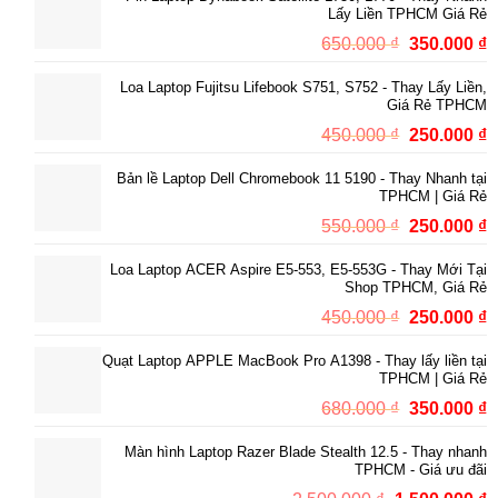
Lấy Liền TPHCM Giá Rẻ
450.000 ₫.
l
Giá
G
650.000
₫
350.000
₫
2
gốc
h
Loa Laptop Fujitsu Lifebook S751, S752 - Thay Lấy Liền,
là:
t
Giá Rẻ TPHCM
650.000 ₫.
l
Giá
G
450.000
₫
250.000
₫
3
gốc
h
Bản lề Laptop Dell Chromebook 11 5190 - Thay Nhanh tại
là:
t
TPHCM | Giá Rẻ
450.000 ₫.
l
Giá
G
550.000
₫
250.000
₫
2
gốc
h
Loa Laptop ACER Aspire E5-553, E5-553G - Thay Mới Tại
là:
t
Shop TPHCM, Giá Rẻ
550.000 ₫.
l
Giá
G
450.000
₫
250.000
₫
2
gốc
h
Quạt Laptop APPLE MacBook Pro A1398 - Thay lấy liền tại
là:
t
TPHCM | Giá Rẻ
450.000 ₫.
l
Giá
G
680.000
₫
350.000
₫
2
gốc
h
Màn hình Laptop Razer Blade Stealth 12.5 - Thay nhanh
là:
t
TPHCM - Giá ưu đãi
680.000 ₫.
l