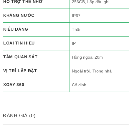
HỖ TRỢ THẺ NHỚ
256GB, Lấp đầu ghi
KHÁNG NƯỚC
IP67
KIỂU DÁNG
Thân
LOẠI TÍN HIỆU
IP
TẦM QUAN SÁT
Hồng ngoại 20m
VỊ TRÍ LẮP ĐẶT
Ngoài trời, Trong nhà
XOAY 360
Cố định
ĐÁNH GIÁ (0)