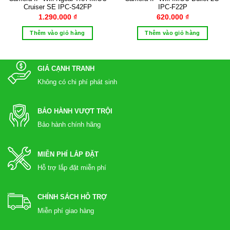
Cruiser SE IPC-S42FP
IPC-F22P
1.290.000
₫
620.000
₫
Thêm vào giỏ hàng
Thêm vào giỏ hàng
GIÁ CẠNH TRANH
Không có chi phí phát sinh
BẢO HÀNH VƯỢT TRỘI
Bảo hành chính hãng
MIỄN PHÍ LẮP ĐẶT
Hỗ trợ lắp đặt miễn phí
CHÍNH SÁCH HỖ TRỢ
Miễn phí giao hàng