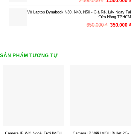
Giá
G
2.500.000
₫
1.500.000
₫
3
gốc
h
Vỏ Laptop Dynabook N30, N40, N50 - Giá Rẻ, Lấy Ngay Tại
là:
t
Cửa Hàng TPHCM
2.500.000 ₫.
l
Giá
G
650.000
₫
350.000
₫
1
gốc
h
là:
t
650.000 ₫.
l
3
SẢN PHẨM TƯƠNG TỰ
Camera IP Wifi Ngoài Trời IMOU
Camera IP Wifi IMOU Bullet 2C-