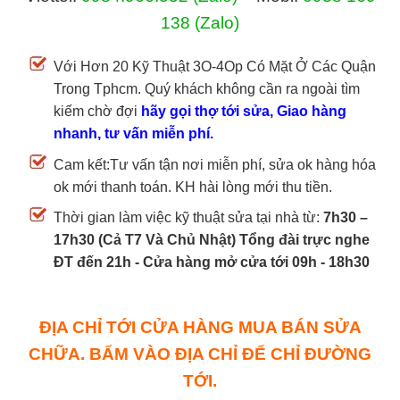
138
(Zalo)
Với Hơn 20 Kỹ Thuật 3O-4Op Có Mặt Ở Các Quận
Trong Tphcm. Quý khách không cần ra ngoài tìm
kiếm chờ đợi
hãy gọi thợ tới sửa, Giao hàng
nhanh, tư vấn miễn phí.
Cam kết:Tư vấn tận nơi miễn phí, sửa ok hàng hóa
ok mới thanh toán. KH hài lòng mới thu tiền.
Thời gian làm việc kỹ thuật sửa tại nhà từ:
7h30 –
17h30 (Cả T7 Và Chủ Nhật) Tổng đài trực nghe
ĐT đến 21h - Cửa hàng mở cửa tới 09h - 18h30
ĐỊA CHỈ TỚI CỬA HÀNG MUA BÁN SỬA
CHỮA. BẤM VÀO ĐỊA CHỈ ĐỂ CHỈ ĐƯỜNG
TỚI.