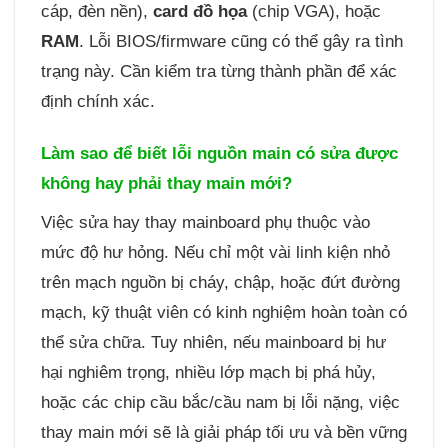
cáp, đèn nền),
card đồ họa
(chip VGA), hoặc
RAM
. Lỗi BIOS/firmware cũng có thể gây ra tình
trạng này. Cần kiểm tra từng thành phần để xác
định chính xác.
Làm sao để biết lỗi nguồn main có sửa được
không hay phải thay main mới?
Việc sửa hay thay mainboard phụ thuộc vào
mức độ hư hỏng. Nếu chỉ một vài linh kiện nhỏ
trên mạch nguồn bị cháy, chập, hoặc đứt đường
mạch, kỹ thuật viên có kinh nghiệm hoàn toàn có
thể sửa chữa. Tuy nhiên, nếu mainboard bị hư
hại nghiêm trọng, nhiều lớp mạch bị phá hủy,
hoặc các chip cầu bắc/cầu nam bị lỗi nặng, việc
thay main mới sẽ là giải pháp tối ưu và bền vững