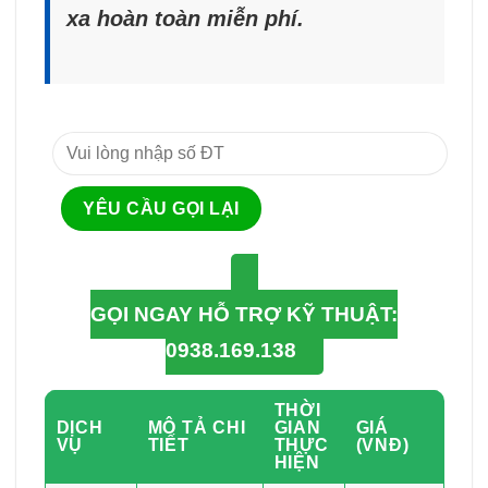
xa hoàn toàn miễn phí.
GỌI NGAY HỖ TRỢ KỸ THUẬT:
0938.169.138
THỜI
DỊCH
MÔ TẢ CHI
GIAN
GIÁ
VỤ
TIẾT
THỰC
(VNĐ)
HIỆN