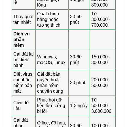
lề
lỏng
800.000
Quạt chính
Từ
Thay quạt
30-60
hãng hoặc
300.000 -
tản nhiệt
phút
tương thích
700.000
Dịch vụ
phần
mềm
Cài đặt lại
Windows,
30-60
150.000 -
hệ điều
macOS, Linux
phút
300.000
hành
Diệt virus,
Cài đặt bản
cài phần
quyền hoặc
200.000 -
30 phút
mềm bảo
phần mềm
500.000
mật
chuyên dụng
Phục hồi dữ
Từ
Cứu dữ
liệu từ ổ cứng
1-3 ngày
500.000 -
liệu
bị lỗi
3.000.000
Cài đặt
Office, đồ họa,
phần
30-60
100.000 -