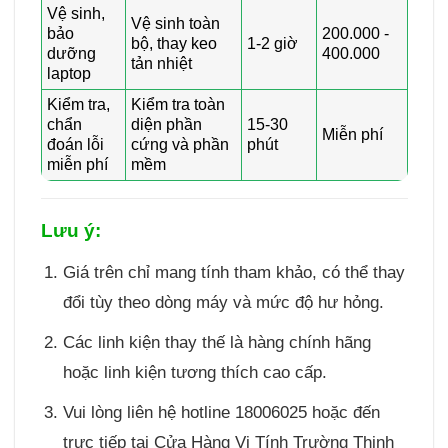
Vệ sinh,
Vệ sinh toàn
bảo
200.000 -
bộ, thay keo
1-2 giờ
dưỡng
400.000
tản nhiệt
laptop
Kiểm tra,
Kiểm tra toàn
chẩn
diện phần
15-30
Miễn phí
đoán lỗi
cứng và phần
phút
miễn phí
mềm
Lưu ý:
Giá trên chỉ mang tính tham khảo, có thể thay
đổi tùy theo dòng máy và mức độ hư hỏng.
Các linh kiện thay thế là hàng chính hãng
hoặc linh kiện tương thích cao cấp.
Vui lòng liên hệ hotline 18006025 hoặc đến
trực tiếp tại Cửa Hàng Vi Tính Trường Thịnh