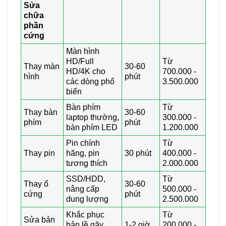
Sửa
chữa
phần
cứng
Màn hình
HD/Full
Từ
Thay màn
30-60
HD/4K cho
700.000 -
hình
phút
các dòng phổ
3.500.000
biến
Bàn phím
Từ
Thay bàn
30-60
laptop thường,
300.000 -
phím
phút
bàn phím LED
1.200.000
Pin chính
Từ
Thay pin
hãng, pin
30 phút
400.000 -
tương thích
2.000.000
SSD/HDD,
Từ
Thay ổ
30-60
nâng cấp
500.000 -
cứng
phút
dung lượng
2.500.000
Khắc phục
Từ
Sửa bản
bản lề gãy,
1-2 giờ
200.000 -