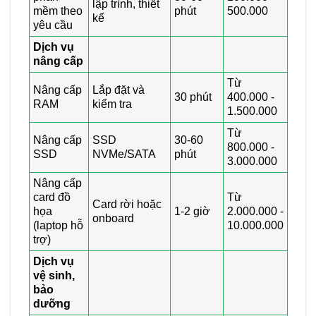
lập trình, thiết
mềm theo
phút
500.000
kế
yêu cầu
Dịch vụ
nâng cấp
Từ
Nâng cấp
Lắp đặt và
30 phút
400.000 -
RAM
kiểm tra
1.500.000
Từ
Nâng cấp
SSD
30-60
800.000 -
SSD
NVMe/SATA
phút
3.000.000
Nâng cấp
card đồ
Từ
Card rời hoặc
họa
1-2 giờ
2.000.000 -
onboard
(laptop hỗ
10.000.000
trợ)
Dịch vụ
vệ sinh,
bảo
dưỡng