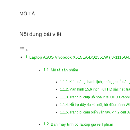
MÔ TẢ
Nội dung bài viết
Laptop ASUS Vivobook X515EA-BQ2351W (i3-1115G
Mô tả sản phẩm
Kiểu dáng thanh lịch, nhỏ gọn dễ dàn
Màn hình 15,6 inch Full HD sắc nét, tr
Trang bị chip đồ họa Intel UHD Gra
Hỗ trợ đầy đủ kết nối, hệ điều hành
Trang bị cảm biến vân tay, Pin 2 cell 
Bán máy tính pc laptop giá rẻ Tphcm