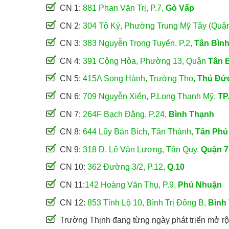
CN 1:
881 Phan Văn Trị, P.7,
Gò Vấp
CN 2:
304 Tô Ký, Phường Trung Mỹ Tây (Quậ
CN 3:
383 Nguyễn Trọng Tuyển, P.2,
Tân Bìn
CN 4:
391 Cộng Hòa, Phường 13, Quận
Tân 
CN 5:
415A Song Hành, Trường Thọ,
Thủ Đứ
CN 6:
709 Nguyễn Xiển, P.Long Thạnh Mỹ,
TP
CN 7:
264F Bạch Đằng, P.24,
Bình Thạnh
CN 8:
644 Lũy Bán Bích, Tân Thành,
Tân Phú
CN 9:
318 Đ. Lê Văn Lương, Tân Quy,
Quận 7
CN 10:
362 Đường 3/2, P.12,
Q.10
CN 11:
142 Hoàng Văn Thụ, P.9,
Phú Nhuận
CN 12:
853 Tỉnh Lộ 10, Bình Trị Đông B,
Bình
Trường Thịnh đang từng ngày phát triển mở rộ