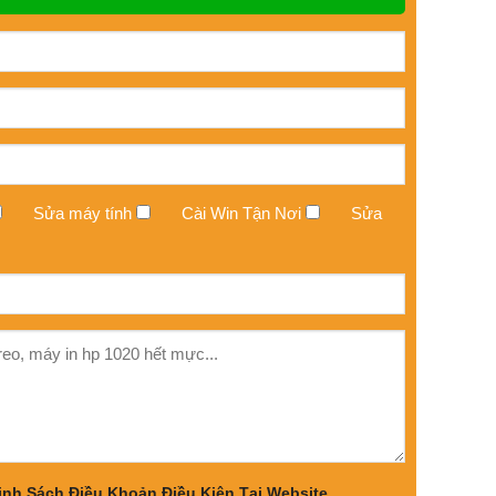
Sửa máy tính
Cài Win Tận Nơi
Sửa
nh Sách Điều Khoản Điều Kiện Tại Website