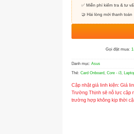
✅ Miễn phí kiểm tra & tư v
🤝 Hài lòng mới thanh toán
Gọi đặt mua:
1
Danh mục:
Asus
Thẻ:
Card Onboard
,
Core - i3
,
Lapto
Cập nhật giá linh kiện: Giá li
Trường Thịnh sẽ nỗ lực cập n
trường hợp không kịp thời c