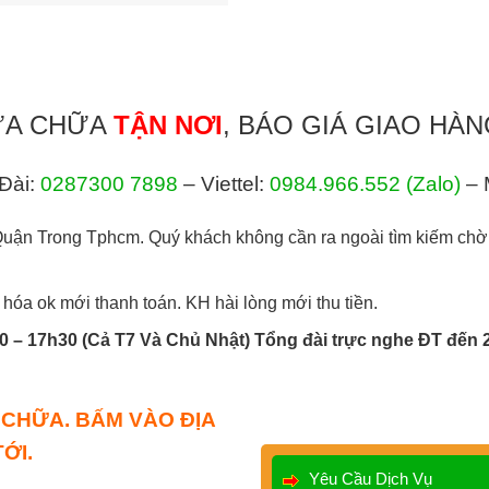
ỬA CHỮA
TẬN NƠI
, BÁO GIÁ GIAO HÀN
Đài:
0287300 7898
– Viettel:
0984.966.552
(Zalo)
– 
ận Trong Tphcm. Quý khách không cần ra ngoài tìm kiếm chờ
hóa ok mới thanh toán. KH hài lòng mới thu tiền.
 – 17h30 (Cả T7 Và Chủ Nhật) Tổng đài trực nghe ĐT đến 
 CHỮA. BẤM VÀO ĐỊA
ỚI.
Yêu Cầu Dịch Vụ