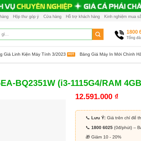
 hàng
Hộp thư góp ý
Cửa hàng
Hỗ trợ khách hàng
Kinh nghiệm mua s
1800 
Tổng đà
g Giá Linh Kiện Máy Tính 3/2023
Bảng Giá Máy In Mới Chính H
5EA-BQ2351W (i3-1115G4/RAM 4GB
12.591.000
₫
📞
Lưu Ý:
Giá trên chỉ để t
📞
1800 6025
(0đ/phút) – B
🎁 Giảm 10 - 20%