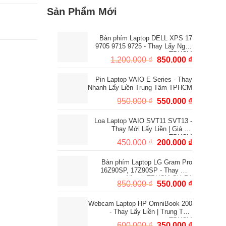
Sản Phẩm Mới
Bàn phím Laptop DELL XPS 17
9705 9715 9725 - Thay Lấy Ngay
TPHCM
Giá
Giá
1.200.000
₫
850.000
₫
gốc
hiện
Pin Laptop VAIO E Series - Thay
là:
tại
Nhanh Lấy Liền Trung Tâm TPHCM
1.200.000 ₫.
là:
Giá
Giá
950.000
₫
550.000
₫
850.000 ₫
gốc
hiện
Loa Laptop VAIO SVT11 SVT13 -
là:
tại
Thay Mới Lấy Liền | Giá Rẻ
950.000 ₫.
là:
TPHCM
Giá
Giá
450.000
₫
200.000
₫
550.000 ₫
gốc
hiện
Bàn phím Laptop LG Gram Pro
là:
tại
16Z90SP, 17Z90SP - Thay Mới
450.000 ₫.
là:
Nhanh TPHCM Giá Rẻ
Giá
Giá
850.000
₫
550.000
₫
200.000 ₫
gốc
hiện
Webcam Laptop HP OmniBook 200
là:
tại
- Thay Lấy Liền | Trung Tâm
850.000 ₫.
là:
TPHCM
Giá
Giá
600.000
₫
350.000
₫
550.000 ₫