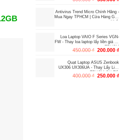
gốc
hiện
Antivirus Trend Micro Chính Hãng -
là:
tại
12GB
Mua Ngay TPHCM | Cửa Hàng Gần
600.000 ₫.
là:
Nhất
350.000 ₫
Loa Laptop VAIO F Series VGN-
FW - Thay loa laptop lấy liền giá tốt
TPHCM
Giá
Giá
450.000
₫
200.000
₫
gốc
hiện
Quạt Laptop ASUS Zenbook
là:
tại
UX306 UX306UA - Thay Lấy Liền
450.000 ₫.
là:
TPHCM Giá Tốt
Giá
Giá
400.000
₫
250.000
₫
200.000 ₫
gốc
hiện
là:
tại
400.000 ₫.
là:
250.000 ₫