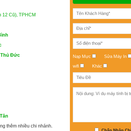
n 12 Cũ), TPHCM
h
Bình
c
.Thủ Đức
Nạp Mực
Sửa Máy In
wifi
Khác
 Tân
ng thêm nhiều chi nhánh.
Chấp Nhận Chi