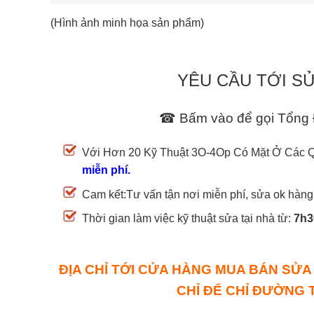
(Hình ảnh minh họa sản phẩm)
YÊU CẦU TỚI S
☎ Bấm vào để gọi Tổng 
Với Hơn 20 Kỹ Thuật 3O-4Op Có Mặt Ở Các Qu
miễn phí.
Cam kết:Tư vấn tận nơi miễn phí, sửa ok hàng 
Thời gian làm việc kỹ thuật sửa tại nhà từ:
7h30
ĐỊA CHỈ TỚI CỬA HÀNG MUA BÁN SỬA
CHỈ ĐỂ CHỈ ĐƯỜNG T